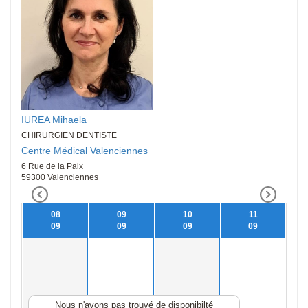
IUREA Mihaela
CHIRURGIEN DENTISTE
Centre Médical Valenciennes
6 Rue de la Paix
59300 Valenciennes
08
09
10
11
09
09
09
09
Nous n'avons pas trouvé de disponibilté