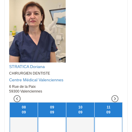
STRATICA Doriana
CHIRURGIEN DENTISTE
Centre Médical Valenciennes
6 Rue de la Paix
59300 Valenciennes
08
09
10
11
09
09
09
09