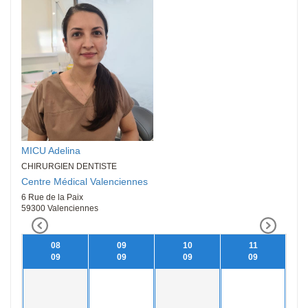
MICU Adelina
CHIRURGIEN DENTISTE
Centre Médical Valenciennes
6 Rue de la Paix
59300 Valenciennes
08
09
10
11
09
09
09
09