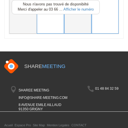
Nous n'avons pas trouvé de disponibilté
Merci d'appeler au
03 66 ...
Afficher le numéro
SHARE
MEETING
01 48 84 32 59
SHAREE MEETING
INFO@SHARE-MEETING.COM
8 AVENUE EMILE AILLAUD
91350 GRIGNY
Acueil
Espace Pro
Site Map
Mention Legales
CONTACT